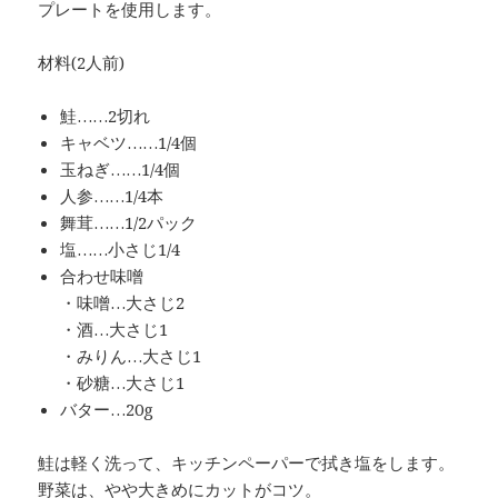
プレートを使用します。
材料(2人前)
鮭……2切れ
キャベツ……1/4個
玉ねぎ……1/4個
人参……1/4本
舞茸……1/2パック
塩……小さじ1/4
合わせ味噌
・味噌…大さじ2
・酒…大さじ1
・みりん…大さじ1
・砂糖…大さじ1
バター…20g
鮭は軽く洗って、キッチンペーパーで拭き塩をします。
野菜は、やや大きめにカットがコツ。