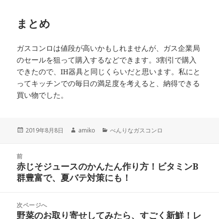
まとめ
ガスコンロは値段が高いかもしれませんが、ガス企業局
のセールを狙って購入するなどできます。3割引で購入
できたので、IH器具と同じくらいだと思います。私にと
ってキッチンでの毎日の満足度を考えると、納得できる
買い物でした。
投
作
カ
2019年8月8日
amiko
べんりなガスコンロ
稿
成
テ
日:
者
ゴ
投
リ
前
稿
赤じそジュースのかんたん作り方！ビタミンB
ー
前
ナ
群豊富で、夏バテ対策にも！
の
ビ
投
ゲ
稿:
次ページへ
ー
野菜のお取り寄せしてみたら、すごく新鮮！レ
次