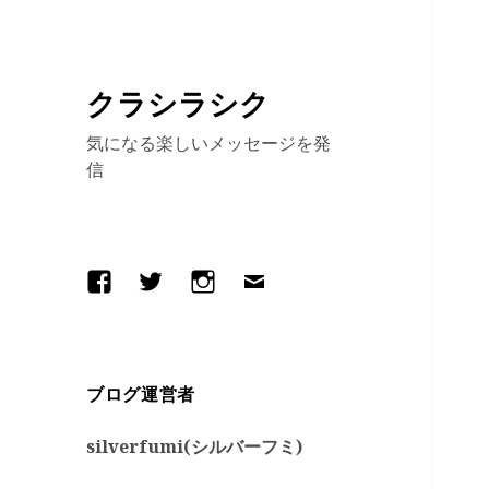
クラシラシク
気になる楽しいメッセージを発
信
Facebook
Twitter
Instagram
メ
ー
ル
ブログ運営者
silverfumi(シルバーフミ)