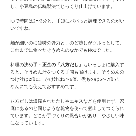
し、小豆島の伝統製法でじっくり仕上げています。
ゆで時間は2〜3分と、手短にパパっと調理できるのがい
いですね。
麺が細いのに独特の弾力と、のど越しがツルっとして、
これまでに食べたそうめんのなかでもNo1でした。
料理の決め手・
正金の「八方だし」
もいっしょに購入す
ると、そうめん汁をつくる手間も省けます。そうめんの
つけ汁は2倍に、かけ汁は5〜6倍、煮ものは5〜7倍で、
なんにでも使えておすすめです。
八方だしは濃縮されただしやエキスなどを使用せず、家
庭にあるのと同じような乾物を使って煮出してつくられ
ています。どこか手づくりの風合いがあり、やさしい味
になっています。