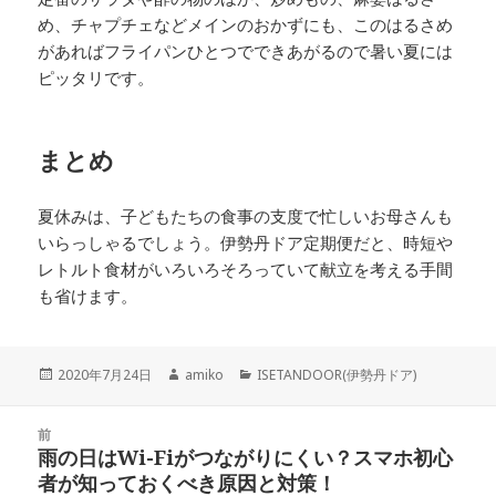
め、チャプチェなどメインのおかずにも、このはるさめ
があればフライパンひとつでできあがるので暑い夏には
ピッタリです。
まとめ
夏休みは、子どもたちの食事の支度で忙しいお母さんも
いらっしゃるでしょう。伊勢丹ドア定期便だと、時短や
レトルト食材がいろいろそろっていて献立を考える手間
も省けます。
投
作
カ
2020年7月24日
amiko
ISETANDOOR(伊勢丹ドア)
稿
成
テ
日:
者
ゴ
投
リ
前
稿
雨の日はWi-Fiがつながりにくい？スマホ初心
ー
前
ナ
者が知っておくべき原因と対策！
の