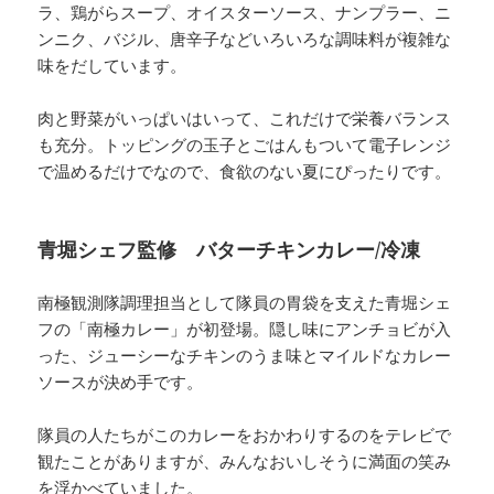
ラ、鶏がらスープ、オイスターソース、ナンプラー、ニ
ンニク、バジル、唐辛子などいろいろな調味料が複雑な
味をだしています。
肉と野菜がいっぱいはいって、これだけで栄養バランス
も充分。トッピングの玉子とごはんもついて電子レンジ
で温めるだけでなので、食欲のない夏にぴったりです。
青堀シェフ監修 バターチキンカレー/冷凍
南極観測隊調理担当として隊員の胃袋を支えた青堀シェ
フの「南極カレー」が初登場。隠し味にアンチョビが入
った、ジューシーなチキンのうま味とマイルドなカレー
ソースが決め手です。
隊員の人たちがこのカレーをおかわりするのをテレビで
観たことがありますが、みんなおいしそうに満面の笑み
を浮かべていました。