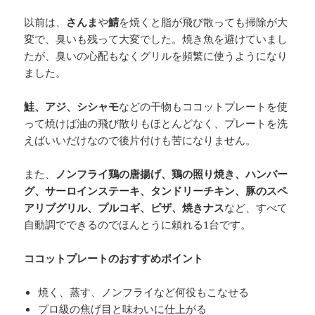
以前は、
さんま
や
鯖
を焼くと脂が飛び散っても掃除が大
変で、臭いも残って大変でした。焼き魚を避けていまし
たが、臭いの心配もなくグリルを頻繁に使うようになり
ました。
鮭、アジ、シシャモ
などの干物もココットプレートを使
って焼けば油の飛び散りもほとんどなく、プレートを洗
えばいいだけなので後片付けも苦になりません。
また、
ノンフライ鶏の唐揚げ、鶏の照り焼き、ハンバー
グ、サーロインステーキ、タンドリーチキン、豚のスペ
アリブグリル、プルコギ、ピザ、焼きナス
など、すべて
自動調でできるのでほんとうに頼れる1台です。
ココットプレートのおすすめポイント
焼く、蒸す、ノンフライなど何役もこなせる
プロ級の焦げ目と味わいに仕上がる