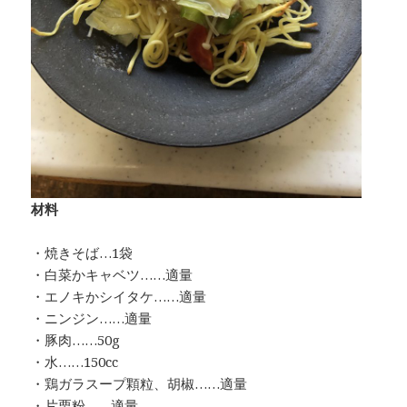
材料
・焼きそば…1袋
・白菜かキャベツ……適量
・エノキかシイタケ……適量
・ニンジン……適量
・豚肉……50g
・水……150cc
・鶏ガラスープ顆粒、胡椒……適量
・片栗粉……適量