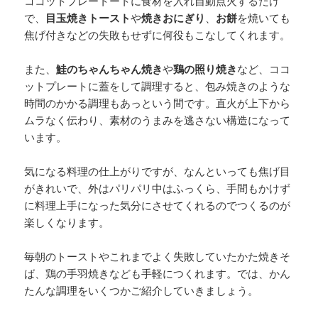
ココットプレートートに食材を入れ自動点火するだけ
で、
目玉焼きトースト
や
焼きおにぎり
、
お餅
を焼いても
焦げ付きなどの失敗もせずに何役もこなしてくれます。
また、
鮭のちゃんちゃん焼き
や
鶏の照り焼き
など、ココ
ットプレートに蓋をして調理すると、包み焼きのような
時間のかかる調理もあっという間です。直火が上下から
ムラなく伝わり、素材のうまみを逃さない構造になって
います。
気になる料理の仕上がりですが、なんといっても焦げ目
がきれいで、外はパリパリ中はふっくら、手間もかけず
に料理上手になった気分にさせてくれるのでつくるのが
楽しくなります。
毎朝のトーストやこれまでよく失敗していたかた焼きそ
ば、鶏の手羽焼きなども手軽につくれます。では、かん
たんな調理をいくつかご紹介していきましょう。