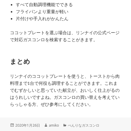
すべて自動調理機能でできる
フライパンより重量が軽い
片付けや手入れがかんたん
ココットプレートを選ぶ場合は、リンナイの公式ページ
で対応ガスコンロを検索することがきます。
まとめ
リンナイのココットプレートを使うと、トーストから肉
料理まで1台で何役も調理することができます。これま
でむずかしいと思っていた献立が、おいしく仕上がるの
はうれしいですよね。ガスコンロの買い替えを考えてい
らっしゃる方、ぜひ参考にしてください。
投
作
カ
2020年1月26日
amiko
べんりなガスコンロ
稿
成
テ