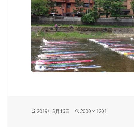
投
フ
2019年5月16日
2000 × 1201
稿
ル
日:
サ
イ